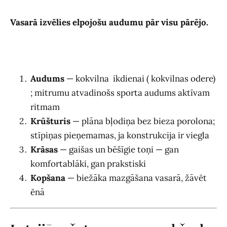
Vasarā izvēlies elpojošu audumu pār visu pārējo.
Audums
— kokvilna ikdienai ( kokvilnas odere)
; mitrumu atvadinošs sporta audums aktīvam
ritmam
Krūšturis
— plāna bļodiņa bez bieza porolona;
stīpiņas pieņemamas, ja konstrukcija ir viegla
Krāsas
— gaišas un bēšīgie toņi — gan
komfortablāki, gan prakstiski
Kopšana
— biežāka mazgāšana vasarā, žāvēt
ēnā