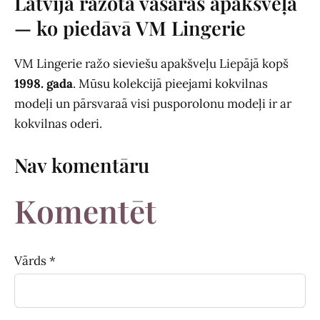
Latvijā ražota vasaras apakšveļa
— ko piedāvā VM Lingerie
VM Lingerie ražo sieviešu apakšveļu Liepājā kopš
1998. gada
. Mūsu kolekcijā pieejami kokvilnas
modeļi un pārsvaraā visi pusporolonu modeļi ir ar
kokvilnas oderi.
Nav komentāru
Komentēt
Vārds *