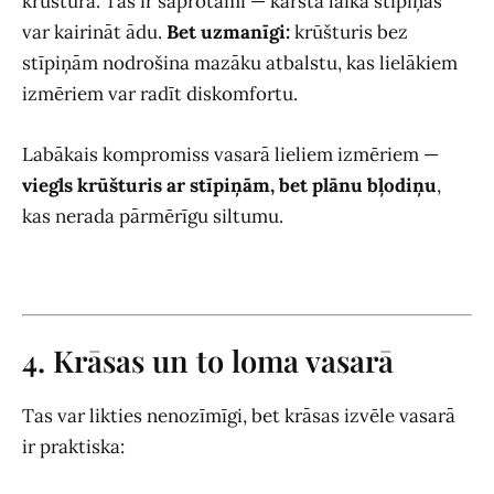
krūštura. Tas ir saprotami — karstā laikā stīpiņas
var kairināt ādu.
Bet uzmanīgi:
krūšturis bez
stīpiņām nodrošina mazāku atbalstu, kas lielākiem
izmēriem var radīt diskomfortu.
Labākais kompromiss vasarā lieliem izmēriem —
viegls krūšturis ar stīpiņām, bet plānu bļodiņu
,
kas nerada pārmērīgu siltumu.
4. Krāsas un to loma vasarā
Tas var likties nenozīmīgi, bet krāsas izvēle vasarā
ir praktiska: