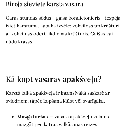
Biroja sieviete karstā vasarā
Garas stundas sēdus + gaisa kondicionieris + iespēja
iziet karstumā. Labākā izvēle: kokvilnas un krūšturi
ar kokvilnas oderi, ikdienas krūšturis. Gaišas vai
nūdu krāsas.
Kā kopt vasaras apakšveļu?
Karstā laikā apakšveļa ir intensīvākā saskarē ar
sviedriem, tāpēc kopšana kļūst vēl svarīgāka.
Mazgā biežāk
— vasarā apakšveļu vēlams
mazgāt pēc katras valkāšanas reizes