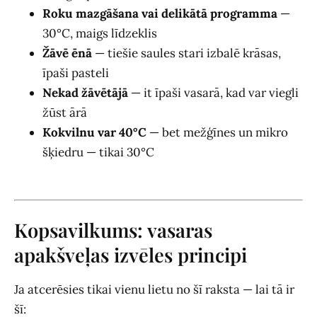
Roku mazgāšana vai delikātā programma
—
30°C, maigs līdzeklis
Žāvē ēnā
— tiešie saules stari izbalē krāsas,
īpaši pasteli
Nekad žāvētājā
— it īpaši vasarā, kad var viegli
žūst ārā
Kokvilnu var 40°C
— bet mežģīnes un mikro
šķiedru — tikai 30°C
Kopsavilkums: vasaras
apakšveļas izvēles principi
Ja atcerēsies tikai vienu lietu no šī raksta — lai tā ir
šī: