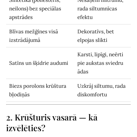
neilons) bez speciālas
rada siltumnīcas
apstrādes
efektu
Blīvas mežģīnes visā
Dekoratīvs, bet
izstrādājumā
elpojas slikti
Karsti, lipīgi, neērti
Satīns un šķidrie audumi
pie aukstas sviedru
ādas
Biezs porolons krūštura
Uzkrāj siltumu, rada
bļodiņās
diskomfortu
2. Krūšturis vasarā — kā
izvēlēties?