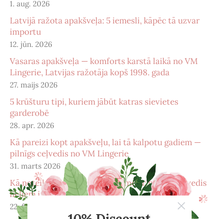
1. aug. 2026
Latvijā ražota apakšveļa: 5 iemesli, kāpēc tā uzvar
importu
12. jūn. 2026
Vasaras apakšveļa — komforts karstā laikā no VM
Lingerie, Latvijas ražotāja kopš 1998. gada
27. maijs 2026
5 krūšturu tipi, kuriem jābūt katras sievietes
garderobē
28. apr. 2026
Kā pareizi kopt apakšveļu, lai tā kalpotu gadiem —
pilnīgs ceļvedis no VM Lingerie
31. marts 2026
Kā noteikt pareizu krūštura izmēru: pilnīgs ceļvedis
lieliem izmēriem
22. febr. 2026