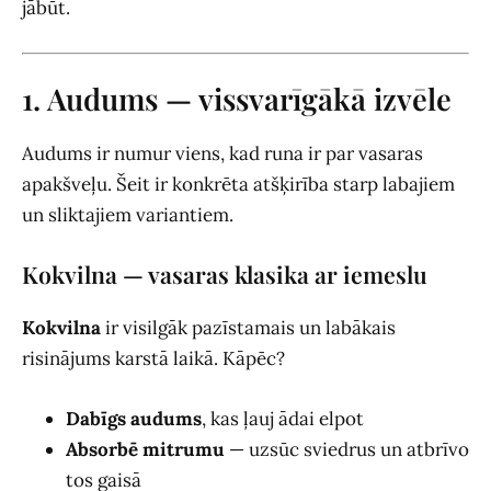
jābūt.
1. Audums — vissvarīgākā izvēle
Audums ir numur viens, kad runa ir par vasaras
apakšveļu. Šeit ir konkrēta atšķirība starp labajiem
un sliktajiem variantiem.
Kokvilna — vasaras klasika ar iemeslu
Kokvilna
ir visilgāk pazīstamais un labākais
risinājums karstā laikā. Kāpēc?
Dabīgs audums
, kas ļauj ādai elpot
Absorbē mitrumu
— uzsūc sviedrus un atbrīvo
tos gaisā