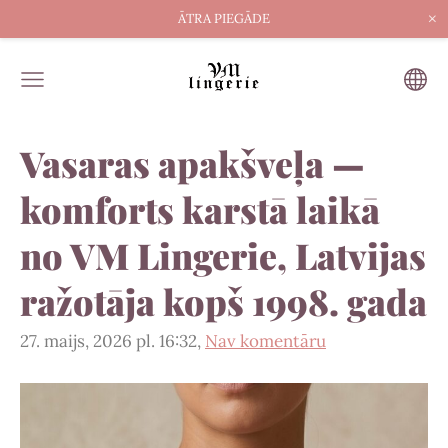
×
ĀTRA PIEGĀDE
Vasaras apakšveļa —
komforts karstā laikā
no VM Lingerie, Latvijas
ražotāja kopš 1998. gada
27. maijs, 2026 pl. 16:32,
Nav komentāru