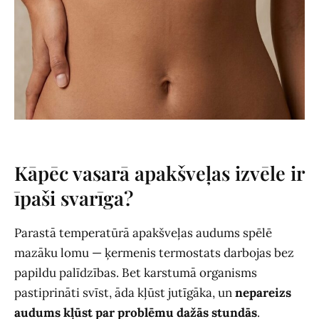
Kāpēc vasarā apakšveļas izvēle ir
īpaši svarīga?
Parastā temperatūrā apakšveļas audums spēlē
mazāku lomu — ķermenis termostats darbojas bez
papildu palīdzības. Bet karstumā organisms
pastiprināti svīst, āda kļūst jutīgāka, un
nepareizs
audums kļūst par problēmu dažās stundās
.