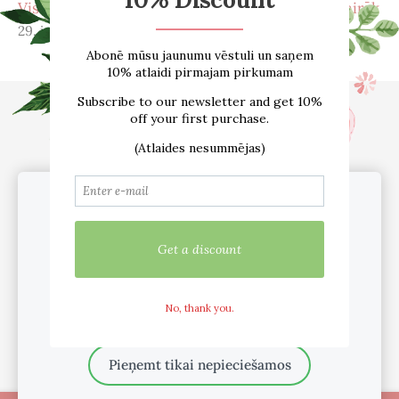
Viss, ko vēlējies zināt par menopauzi – un pat vairāk
29. janv. 2026
Sākums
E-VEIKALS
Par mums
Atsauksmes
Blogs
Izmēru tabula
Kontakti
Piegāde
Noteikumi
sadarbība /vairumtirdzniecība
Sīkdatnes
Mēs lietojam sīkfailus pakalpojuma
nodrošināšanai, mārketinga nolūkiem un
pakalpojuma uzlabošanai.
Pielāgot
Mēs esam aktīvi sociālajos tīklos
Pieņemt visus
Pieņemt tikai nepieciešamos