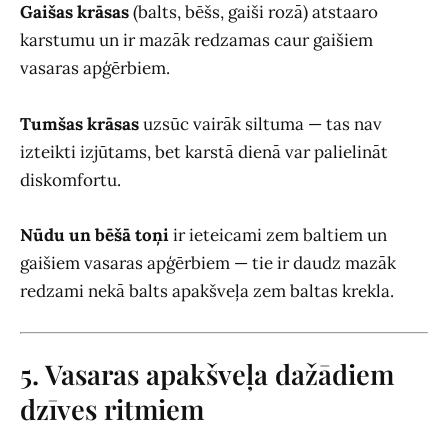
Gaišas krāsas
(balts, bēšs, gaiši rozā) atstaaro
karstumu un ir mazāk redzamas caur gaišiem
vasaras apģērbiem.
Tumšas krāsas
uzsūc vairāk siltuma — tas nav
izteikti izjūtams, bet karstā dienā var palielināt
diskomfortu.
Nūdu un bēšā toņi
ir ieteicami zem baltiem un
gaišiem vasaras apģērbiem — tie ir daudz mazāk
redzami nekā balts apakšveļa zem baltas krekla.
5. Vasaras apakšveļa dažādiem
dzīves ritmiem