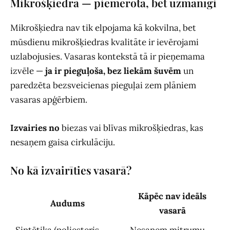
Mikrošķiedra — piemērota, bet uzmanīgi
Mikrošķiedra nav tik elpojama kā kokvilna, bet
mūsdienu mikrošķiedras kvalitāte ir ievērojami
uzlabojusies. Vasaras kontekstā tā ir pieņemama
izvēle —
ja ir pieguļoša, bez liekām šuvēm
un
paredzēta bezsveicienas pieguļai zem plāniem
vasaras apģērbiem.
Izvairies no
biezas vai blīvas mikrošķiedras, kas
nesaņem gaisa cirkulāciju.
No kā izvairīties vasarā?
Kāpēc nav ideāls
Audums
vasarā
Sintētika (poliesteris,
Nesaņem mitrumu,