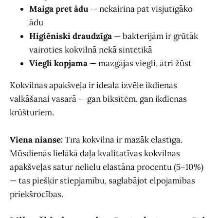
Maiga pret ādu
— nekairina pat visjutīgāko
ādu
Higiēniski draudzīga
— bakterijām ir grūtāk
vairoties kokvilnā nekā sintētikā
Viegli kopjama
— mazgājas viegli, ātri žūst
Kokvilnas apakšveļa ir ideāla izvēle ikdienas
valkāšanai vasarā — gan biksītēm, gan ikdienas
krūšturiem.
Viena nianse:
Tīra kokvilna ir mazāk elastīga.
Mūsdienās lielākā daļa kvalitatīvas kokvilnas
apakšveļas satur nelielu elastāna procentu (5–10%)
— tas piešķir stiepjamību, saglabājot elpojamības
priekšrocības.