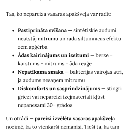
Tas, ko nepareiza vasaras apakšveļa var radīt:
Pastiprināta svīšana
— sintētiskie audumi
neatstāj mitrumu un rada siltumnīcas efektu
zem apģērba
Ādas kairinājums un izsitumi
— berze +
karstums + mitrums = āda reaģē
Nepatīkama smaka
— bakterijas vairojas ātri,
ja audums nesaņem mitrumu
Diskomforts un sasprindzinājums
— stingri
griezi vai nepareizi izejmateriāli kļūst
nepanesami 30+ grādos
Un otrādi —
pareizi izvēlēta vasaras apakšveļa
nozīmē, ka to vienkārši nemanīsi. Tieši tā, kā tam