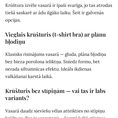
Krūštura izvēle vasarā ir īpaši svarīga, jo tas atrodas
tiešā saskarē ar ādu ilgāko laiku. Šeit ir galvenās
opcijas.
Vieglais krūšturis (t-shirt bra) ar plānu
bļodiņu
Klasisks risinājums vasarā — gluda, plāna bļodiņa
bez bieza porolona ieliktņa. Sniedz formu, bet
nerada siltumnīcas efektu. Ideāls ikdienas
valkāšanai karstā laikā.
Krūšturis bez stīpiņām — vai tas ir labs
variants?
Vasarā daudz sieviešu vēlas atteikties no stīpiņu