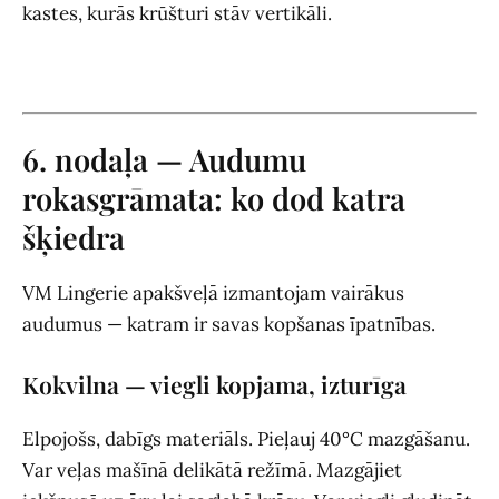
kastes, kurās krūšturi stāv vertikāli.
6. nodaļa — Audumu
rokasgrāmata: ko dod katra
šķiedra
VM Lingerie apakšveļā izmantojam vairākus
audumus — katram ir savas kopšanas īpatnības.
Kokvilna — viegli kopjama, izturīga
Elpojošs, dabīgs materiāls. Pieļauj 40°C mazgāšanu.
Var veļas mašīnā delikātā režīmā. Mazgājiet