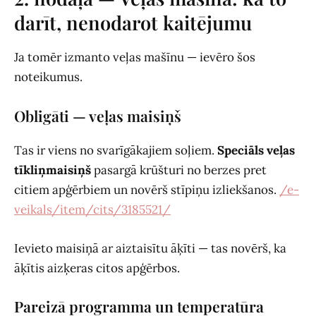
darīt, nenodarot kaitējumu
Ja tomēr izmanto veļas mašīnu — ievēro šos
noteikumus.
Obligāti — veļas maisiņš
Tas ir viens no svarīgākajiem soļiem.
Speciāls veļas
tīkliņmaisiņš
pasargā krūšturi no berzes pret
citiem apģērbiem un novērš stīpiņu izliekšanos.
/e-
veikals/item/cits/3185521/
Ievieto maisiņā ar aiztaisītu āķīti — tas novērš, ka
āķītis aizķeras citos apģērbos.
Pareizā programma un temperatūra