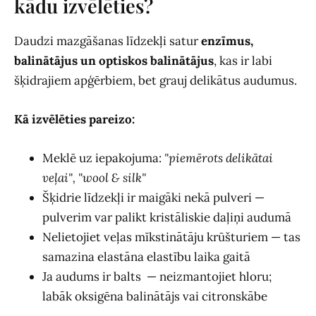
kādu izvēlēties?
Daudzi mazgāšanas līdzekļi satur
enzīmus,
balinātājus un optiskos balinātājus
, kas ir labi
šķidrajiem apģērbiem, bet grauj delikātus audumus.
Kā izvēlēties pareizo:
Meklē uz iepakojuma:
"piemērots delikātai
veļai", "wool & silk"
Šķidrie līdzekļi ir maigāki nekā pulveri —
pulverim var palikt kristāliskie daļiņi audumā
Nelietojiet veļas mīkstinātāju krūšturiem — tas
samazina elastāna elastību laika gaitā
Ja audums ir balts — neizmantojiet hloru;
labāk oksigēna balinātājs vai citronskābe