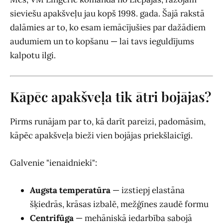
sieviešu apakšveļu jau kopš 1998. gada. Šajā rakstā
dalāmies ar to, ko esam iemācījušies par dažādiem
audumiem un to kopšanu — lai tavs ieguldījums
kalpotu ilgi.
Kāpēc apakšveļa tik ātri bojājas?
Pirms runājam par to, kā darīt pareizi, padomāsim,
kāpēc apakšveļa bieži vien bojājas priekšlaicīgi.
Galvenie "ienaidnieki":
Augsta temperatūra
— izstiepj elastāna
šķiedrās, krāsas izbalē, mežģīnes zaudē formu
Centrifūga
— mehāniskā iedarbība sabojā