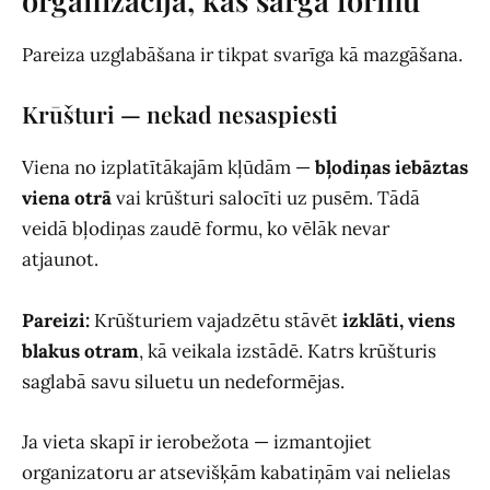
organizācija, kas sargā formu
Pareiza uzglabāšana ir tikpat svarīga kā mazgāšana.
Krūšturi — nekad nesaspiesti
Viena no izplatītākajām kļūdām —
bļodiņas iebāztas
viena otrā
vai krūšturi salocīti uz pusēm. Tādā
veidā bļodiņas zaudē formu, ko vēlāk nevar
atjaunot.
Pareizi:
Krūšturiem vajadzētu stāvēt
izklāti, viens
blakus otram
, kā veikala izstādē. Katrs krūšturis
saglabā savu siluetu un nedeformējas.
Ja vieta skapī ir ierobežota — izmantojiet
organizatoru ar atsevišķām kabatiņām vai nelielas