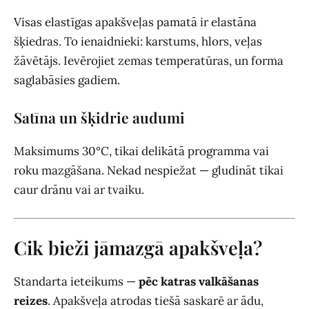
Visas elastīgas apakšveļas pamatā ir elastāna
šķiedras. To ienaidnieki: karstums, hlors, veļas
žāvētājs. Ievērojiet zemas temperatūras, un forma
saglabāsies gadiem.
Satīna un šķidrie audumi
Maksimums 30°C, tikai delikātā programma vai
roku mazgāšana. Nekad nespiežat — gludināt tikai
caur drānu vai ar tvaiku.
Cik bieži jāmazgā apakšveļa?
Standarta ieteikums —
pēc katras valkāšanas
reizes
. Apakšveļa atrodas tiešā saskarē ar ādu,