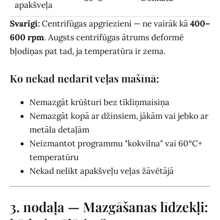
apakšveļa
Svarīgi:
Centrifūgas apgriezieni — ne vairāk kā
400–
600 rpm
. Augsts centrifūgas ātrums deformē
bļodiņas pat tad, ja temperatūra ir zema.
Ko nekad nedarīt veļas mašīnā:
Nemazgāt krūšturi bez tīkliņmaisiņa
Nemazgāt kopā ar džinsiem, jākām vai jebko ar
metāla detaļām
Neizmantot programmu "kokvilna" vai 60°C+
temperatūru
Nekad nelikt apakšveļu veļas žāvētājā
3. nodaļa — Mazgāšanas līdzekļi: