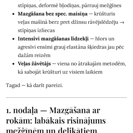
stīpiņas, deformē bļodiņas, pārrauj mežģīnes
Mazgāšana bez spec. maisiņa
— krūšturis
veļas mašīnā berz pret džinsu rāvējslēdzēju →
stīpiņas izliecas
Intensīvi mazgāšanas līdzekļi
— hlors un
agresīvi ensīmi grauj elastāna šķiedras jau pēc
dažām reizēm
Veļas žāvētājs
— viena no ātrakajām metodēm,
kā sabojāt krūšturi uz visiem laikiem
Tagad — kā darīt pareizi.
1. nodaļa — Mazgāšana ar
rokām: labākais risinājums
mežģīnēm un delikātiem