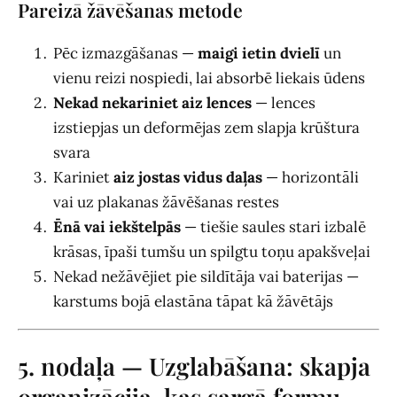
Pareizā žāvēšanas metode
Pēc izmazgāšanas —
maigi ietin dvielī
un
vienu reizi nospiedi, lai absorbē liekais ūdens
Nekad nekariniet aiz lences
— lences
izstiepjas un deformējas zem slapja krūštura
svara
Kariniet
aiz jostas vidus daļas
— horizontāli
vai uz plakanas žāvēšanas restes
Ēnā vai iekštelpās
— tiešie saules stari izbalē
krāsas, īpaši tumšu un spilgtu toņu apakšveļai
Nekad nežāvējiet pie sildītāja vai baterijas —
karstums bojā elastāna tāpat kā žāvētājs
5. nodaļa — Uzglabāšana: skapja