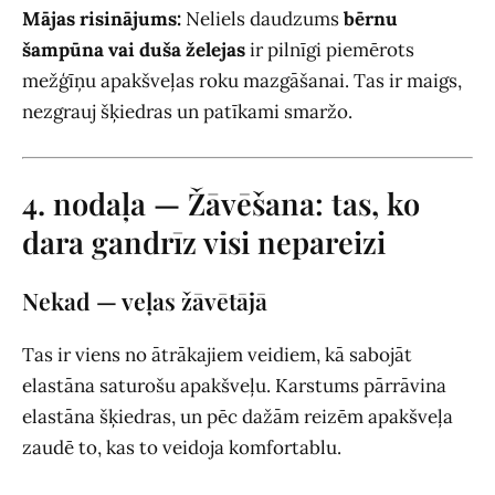
Mājas risinājums:
Neliels daudzums
bērnu
šampūna vai duša želejas
ir pilnīgi piemērots
mežģīņu apakšveļas roku mazgāšanai. Tas ir maigs,
nezgrauj šķiedras un patīkami smaržo.
4. nodaļa — Žāvēšana: tas, ko
dara gandrīz visi nepareizi
Nekad — veļas žāvētājā
Tas ir viens no ātrākajiem veidiem, kā sabojāt
elastāna saturošu apakšveļu. Karstums pārrāvina
elastāna šķiedras, un pēc dažām reizēm apakšveļa
zaudē to, kas to veidoja komfortablu.