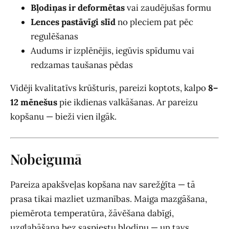
Bļodiņas ir deformētas
vai zaudējušas formu
Lences pastāvīgi slīd
no pleciem pat pēc
regulēšanas
Audums ir izplēnējis, iegūvis spīdumu vai
redzamas taušanas pēdas
Vidēji kvalitatīvs krūšturis, pareizi koptots, kalpo
8–
12 mēnešus
pie ikdienas valkāšanas. Ar pareizu
kopšanu — bieži vien ilgāk.
Nobeigumā
Pareiza apakšveļas kopšana nav sarežģīta — tā
prasa tikai mazliet uzmanības. Maiga mazgāšana,
piemērota temperatūra, žāvēšana dabīgi,
uzglabāšana bez saspiestu bļodiņu — un tavs