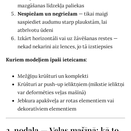
mazgāšanas līdzekļa paliekas
Nespiežam un negriežam
— tikai maigi
saspiediet audumu starp plaukstām, lai
atbrīvotu ūdeni
Izkārt horizontāli vai uz žāvēšanas restes —
nekad nekarini aiz lences, jo tā izstiepsies
Kuriem modeļiem īpaši ieteicams:
Mežģīņu krūšturi un komplekti
Krūšturi ar push-up ieliktņiem (mīkstie ieliktņi
var deformēties veļas mašīnā)
Jebkura apakšveļa ar rotas elementiem vai
dekoratīviem elementiem
2. nodaļa — Veļas mašīnā: kā to