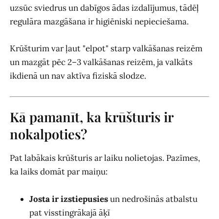
uzsūc sviedrus un dabīgos ādas izdalījumus, tādēļ
regulāra mazgāšana ir higiēniski nepieciešama.
Krūšturim var ļaut "elpot" starp valkāšanas reizēm
un mazgāt pēc 2–3 valkāšanas reizēm, ja valkāts
ikdienā un nav aktīva fiziskā slodze.
Kā pamanīt, ka krūšturis ir
nokalpoties?
Pat labākais krūšturis ar laiku nolietojas. Pazīmes,
ka laiks domāt par maiņu:
Josta ir izstiepusies
un nedrošinās atbalstu
pat visstingrākajā āķī