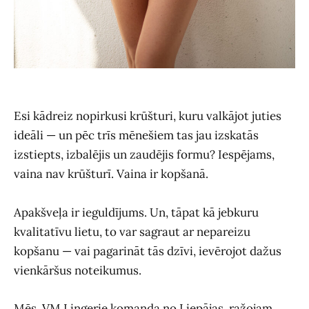
Esi kādreiz nopirkusi krūšturi, kuru valkājot juties
ideāli — un pēc trīs mēnešiem tas jau izskatās
izstiepts, izbalējis un zaudējis formu? Iespējams,
vaina nav krūšturī. Vaina ir kopšanā.
Apakšveļa ir ieguldījums. Un, tāpat kā jebkuru
kvalitatīvu lietu, to var sagraut ar nepareizu
kopšanu — vai pagarināt tās dzīvi, ievērojot dažus
vienkāršus noteikumus.
Mēs, VM Lingerie komanda no Liepājas, ražojam