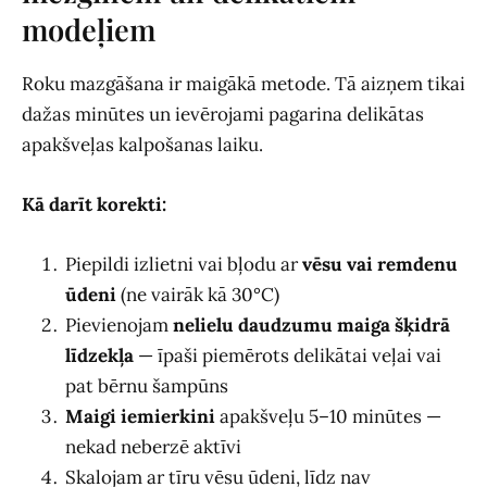
modeļiem
Roku mazgāšana ir maigākā metode. Tā aizņem tikai
dažas minūtes un ievērojami pagarina delikātas
apakšveļas kalpošanas laiku.
Kā darīt korekti:
Piepildi izlietni vai bļodu ar
vēsu vai remdenu
ūdeni
(ne vairāk kā 30°C)
Pievienojam
nelielu daudzumu maiga šķidrā
līdzekļa
— īpaši piemērots delikātai veļai vai
pat bērnu šampūns
Maigi iemierkini
apakšveļu 5–10 minūtes —
nekad neberzē aktīvi
Skalojam ar tīru vēsu ūdeni, līdz nav