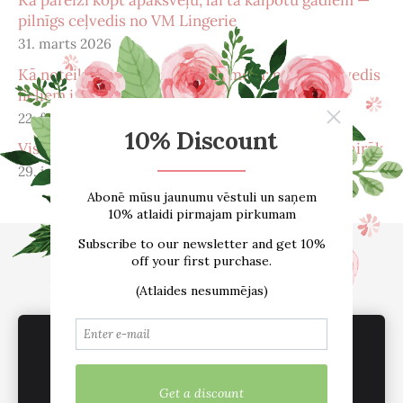
pilnīgs ceļvedis no VM Lingerie
31. marts 2026
Kā noteikt pareizu krūštura izmēru: pilnīgs ceļvedis
lieliem izmēriem
22. febr. 2026
Viss, ko vēlējies zināt par menopauzi – un pat vairāk
29. janv. 2026
Sākums
E-VEIKALS
Par mums
Atsauksmes
Blogs
Izmēru tabula
Kontakti
Piegāde
Noteikumi
sadarbība /vairumtirdzniecība
Sīkdatnes
We use cookies to deliver services, for
marketing and to improve your experience.
Customize