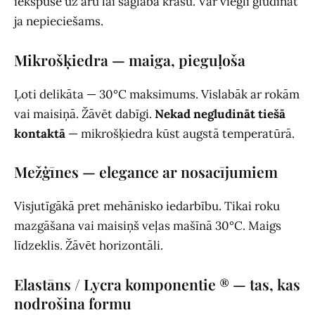
iekšpusē uz āru lai saglabā krāsu. Var viegli gludināt
ja nepieciešams.
Mikrošķiedra — maiga, pieguļoša
Ļoti delikāta — 30°C maksimums. Vislabāk ar rokām
vai maisiņā. Žāvēt dabīgi.
Nekad negludināt tiešā
kontaktā
— mikrošķiedra kūst augstā temperatūrā.
Mežģīnes — elegance ar nosacījumiem
Visjutīgākā pret mehānisko iedarbību. Tikai roku
mazgāšana vai maisiņš veļas mašīnā 30°C. Maigs
līdzeklis. Žāvēt horizontāli.
Elastāns / Lycra komponentie ® — tas, kas
nodrošina formu