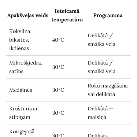
Ieteicamā
Apakšveļas veids
Programma
temperatūra
Kokvilna,
Delikātā /
biksītes,
40°C
smalkā veļa
ikdienas
Mikrošķiedra,
Delikātā /
30°C
satīns
smalkā veļa
Roku mazgāšana
Mežģīnes
30°C
vai delikātā
Krūšturis ar
Delikātā —
30°C
stīpiņām
maisiņā
Koriģējošā
30°C
Delikātā