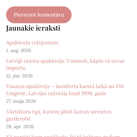
Jaunākie ieraksti
Apakšveļa ceļojumam:
1. aug. 2026
Latvijā ražota apakšveļa: 5 iemesli, kāpēc tā uzvar
importu
12. jūn. 2026
Vasaras apakšveļa — komforts karstā laikā no VM
Lingerie, Latvijas ražotāja kopš 1998. gada
27. maijs 2026
5 krūšturu tipi, kuriem jābūt katras sievietes
garderobē
28. apr. 2026
Kā pareizi kopt apakšveļu, lai tā kalpotu gadiem —