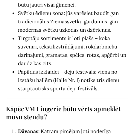
būtu jautri visai ģimenei.
Svētku ēdienu zona: jūs varēsiet baudīt gan
tradicionālus Ziemassvētku gardumus, gan
modernas svētku uzkodas un dzērienus.
Tirgotāju sortiments ir ļoti plašs – koka
suvenīri, tekstilizstrādājumi, rokdarbnieku
darinājumi, grāmatas, spēles, rotas, apģērbi un
daudz kas cits.
Papildus izklaidei – deju festivāls: vienā no
izstāžu hallēm (Halle Nr. 1) notiks trīs dienu
starptautisks sporta deju festivāls.
Kāpēc VM Lingerie būtu vērts apmeklēt
mūsu stendu?
Dāvanas:
Katram pircējam ļoti noderīga