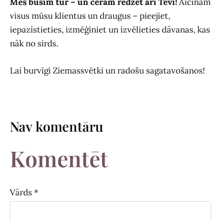
Mēs būsim tur – un ceram redzēt arī Tevi!
Aicinām
visus mūsu klientus un draugus – pieejiet,
iepazīstieties, izmēģiniet un izvēlieties dāvanas, kas
nāk no sirds.
Lai burvīgi Ziemassvētki un radošu sagatavošanos!
Nav komentāru
Komentēt
Vārds *