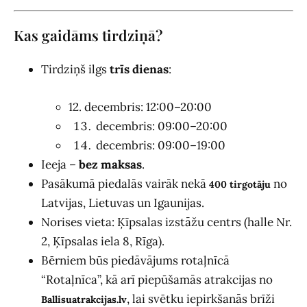
Kas gaidāms tirdziņā?
Tirdziņš ilgs
trīs dienas
:
12. decembris: 12:00–20:00
decembris: 09:00–20:00
decembris: 09:00–19:00
Ieeja –
bez maksas
.
Pasākumā piedalās vairāk nekā
no
400 tirgotāju
Latvijas, Lietuvas un Igaunijas.
Norises vieta: Ķīpsalas izstāžu centrs (halle Nr.
2, Ķīpsalas iela 8, Rīga).
Bērniem būs piedāvājums rotaļnīcā
“Rotaļnīca”, kā arī piepūšamās atrakcijas no
, lai svētku iepirkšanās brīži
Ballisuat­rakcijas.lv