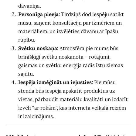
dāvaniņa.
Personīga pieeja:
Tirdziņš dod iespēju satikt
mūsu, saņemt konsultāciju par izmēriem un
materiāliem, un izvēlēties dāvanu ar īpašu
rūpību.
Svētku noskaņa:
Atmosfēra pie mums būs
brīnišķīgi svētku noskaņota – rotājumi,
gaismas un svētku enerģija radīs īstu ziemas
sajūtu.
Iespēja izmēģināt un iejusties:
Pie mūsu
stenda būs iespēja apskatīt produktus uz
vietas, pārbaudīt materiālu kvalitāti un izdarīt
izvēli “ar rokām”, kas interneta veikalā reizēm
ir izaicinājums.