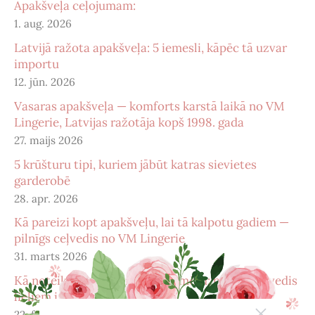
Apakšveļa ceļojumam:
1. aug. 2026
Latvijā ražota apakšveļa: 5 iemesli, kāpēc tā uzvar
importu
12. jūn. 2026
Vasaras apakšveļa — komforts karstā laikā no VM
Lingerie, Latvijas ražotāja kopš 1998. gada
27. maijs 2026
5 krūšturu tipi, kuriem jābūt katras sievietes
garderobē
28. apr. 2026
Kā pareizi kopt apakšveļu, lai tā kalpotu gadiem —
pilnīgs ceļvedis no VM Lingerie
31. marts 2026
Kā noteikt pareizu krūštura izmēru: pilnīgs ceļvedis
lieliem izmēriem
22. febr. 2026