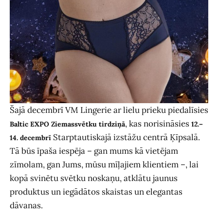
Šajā decembrī VM Lingerie ar lielu prieku piedalīsies
, kas norisināsies
Baltic EXPO Ziemassvētku tirdziņā
12.–
Starptautiskajā izstāžu centrā Ķīpsalā.
14. decembrī
Tā būs īpaša iespēja – gan mums kā vietējam
zīmolam, gan Jums, mūsu mīļajiem klientiem –, lai
kopā svinētu svētku noskaņu, atklātu jaunus
produktus un iegādātos skaistas un elegantas
dāvanas.