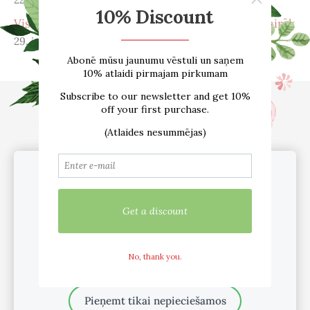
Viss, ko vēlējies zināt par menopauzi – un pat vairāk
29. janv. 2026
Sākums
E-VEIKALS
Par mums
Atsauksmes
Blogs
Izmēru tabula
Kontakti
Piegāde
Noteikumi
Mēs lietojam sīkfailus pakalpojuma
sadarbība /vairumtirdzniecība
Sīkdatnes
nodrošināšanai, mārketinga nolūkiem un
pakalpojuma uzlabošanai.
Pielāgot
Mēs esam aktīvi sociālajos tīklos
Pieņemt visus
Pieņemt tikai nepieciešamos