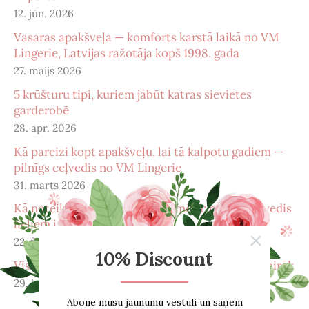
12. jūn. 2026
Vasaras apakšveļa — komforts karstā laikā no VM
Lingerie, Latvijas ražotāja kopš 1998. gada
27. maijs 2026
5 krūšturu tipi, kuriem jābūt katras sievietes
garderobē
28. apr. 2026
Kā pareizi kopt apakšveļu, lai tā kalpotu gadiem —
pilnīgs ceļvedis no VM Lingerie
31. marts 2026
Kā noteikt pareizu krūštura izmēru: pilnīgs ceļvedis
lieliem izmēriem
22. febr. 2026
Viss, ko vēlējies zināt par menopauzi – un pat vairāk
29. janv. 2026