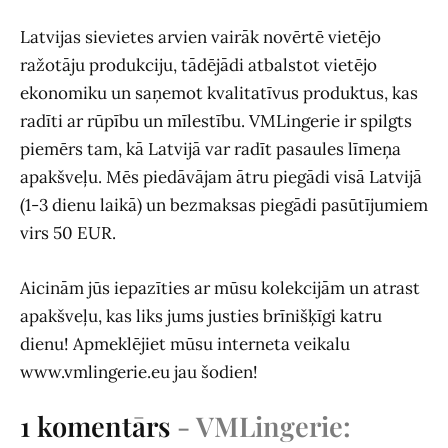
Latvijas sievietes arvien vairāk novērtē vietējo
ražotāju produkciju, tādējādi atbalstot vietējo
ekonomiku un saņemot kvalitatīvus produktus, kas
radīti ar rūpību un mīlestību. VMLingerie ir spilgts
piemērs tam, kā Latvijā var radīt pasaules līmeņa
apakšveļu. Mēs piedāvājam ātru piegādi visā Latvijā
(1-3 dienu laikā) un bezmaksas piegādi pasūtījumiem
virs 50 EUR.
Aicinām jūs iepazīties ar mūsu kolekcijām un atrast
apakšveļu, kas liks jums justies brīnišķīgi katru
dienu! Apmeklējiet mūsu interneta veikalu
www.vmlingerie.eu jau šodien!
1 komentārs
- VMLingerie: