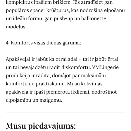
komplektus īpašiem brīžiem. Jūs atradīsiet gan
populāros spacer krūšturus, kas nodrošina elpošanu
un ideālu formu, gan push-up un balkonette
modeļus.
4. Komforts visas dienas garumā:
Apakšveļai ir jābūt kā otrai ādai – tai ir jābūt ērtai
un tai nevajadzētu radīt diskomfortu. VMLingerie
produkcija ir radīta, domājot par maksimālu
komfortu un praktiskumu. Mūsu kokvilnas
apakšveļa ir īpaši piemērota ikdienai, nodrošinot
elpojamību un maigumu.
Mūsu piedāvājums: