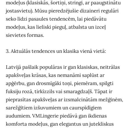
modeļus (klasiskās, šortiņi, stringi, ar paaugstinātu
jostasvietu). Mūsu pieredzējušie dizaineri regulāri
seko līdzi pasaules tendencēm, lai piedāvātu
modeļus, kas lieliski pieguļ, atbalsta un izceļ
sievietes formas.
3. Aktuālās tendences un klasika vienā vietā:
Latvijā pašlaik populāras ir gan klasiskas, neitrālas
apakšveļas krāsas, kas nemanāmi saplūst ar
apģērbu, gan drosmīgāki toņi, piemēram, spilgti
fuksiju rozā, tirkīzzils vai smaragdzaļš. Tāpat ir
pieprasītas apakšveļas ar izsmalcinātām mežģīnēm,
sarežģītiem izšuvumiem un caurspīdīgiem
audumiem. VMLingerie piedāvā gan ikdienas
komforta modeļus, gan elegantus un jutekliskus