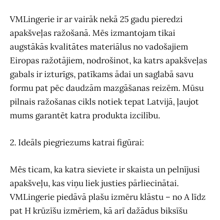
VMLingerie ir ar vairāk nekā 25 gadu pieredzi
apakšveļas ražošanā. Mēs izmantojam tikai
augstākās kvalitātes materiālus no vadošajiem
Eiropas ražotājiem, nodrošinot, ka katrs apakšveļas
gabals ir izturīgs, patīkams ādai un saglabā savu
formu pat pēc daudzām mazgāšanas reizēm. Mūsu
pilnais ražošanas cikls notiek tepat Latvijā, ļaujot
mums garantēt katra produkta izcilību.
2. Ideāls piegriezums katrai figūrai:
Mēs ticam, ka katra sieviete ir skaista un pelnījusi
apakšveļu, kas viņu liek justies pārliecinātai.
VMLingerie piedāvā plašu izmēru klāstu – no A līdz
pat H krūzīšu izmēriem, kā arī dažādus biksīšu