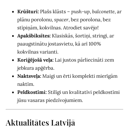
Krūšturi:
Plašs klāsts –
push-up
,
balconette
, ar
plānu porolonu,
spacer
, bez porolona, bez
stīpiņām, kokvilnas. Atrodiet savējo!
Apakšbiksītes:
Klasiskās, šortiņi, stringi, ar
paaugstinātu jostasvietu, kā arī 100%
kokvilnas varianti.
Koriģējošā veļa:
Lai justos pārliecināti zem
jebkura apģērba.
Naktsveļa:
Maigi un ērti komplekti mierīgām
naktīm.
Peldkostīmi:
Stilīgi un kvalitatīvi peldkostīmi
jūsu vasaras piedzīvojumiem.
Aktualitātes Latvijā