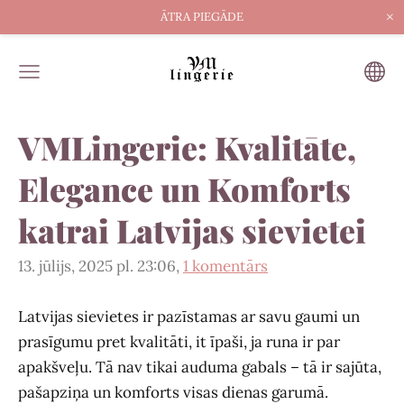
×
ĀTRA PIEGĀDE
VMLingerie: Kvalitāte,
Elegance un Komforts
katrai Latvijas sievietei
13. jūlijs, 2025 pl. 23:06,
1 komentārs
Latvijas sievietes ir pazīstamas ar savu gaumi un
prasīgumu pret kvalitāti, it īpaši, ja runa ir par
apakšveļu. Tā nav tikai auduma gabals – tā ir sajūta,
pašapziņa un komforts visas dienas garumā.