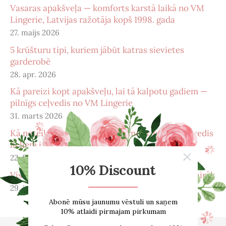
Vasaras apakšveļa — komforts karstā laikā no VM
Lingerie, Latvijas ražotāja kopš 1998. gada
27. maijs 2026
5 krūšturu tipi, kuriem jābūt katras sievietes
garderobē
28. apr. 2026
Kā pareizi kopt apakšveļu, lai tā kalpotu gadiem —
pilnīgs ceļvedis no VM Lingerie
31. marts 2026
Kā noteikt pareizu krūštura izmēru: pilnīgs ceļvedis
lieliem izmēriem
22. febr. 2026
Viss, ko vēlējies zināt par menopauzi – un pat vairāk
29. janv. 2026