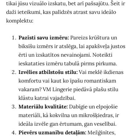
tikai jūsu vizuālo izskatu, bet arī pašsajūtu. Šeit ir
daži ieteikumi, kas palīdzēs atrast savu ideālo
komplektu:
Pazīsti savu izmēru:
Pareizs krūštura un
biksīšu izmērs ir atslēga, lai apakšveļa justos
ērti un izskatītos nevainojami. Noteikti
ieskataties izmēru tabulā pirms pirkuma.
Izvēlies atbilstošu stilu:
Vai meklē ikdienas
komfortu vai kaut ko īpašu romantiskam
vakaram? VM Lingerie piedāvā plašu stilu
klāstu katrai vajadzībai.
Materiālu kvalitāte:
Dabīgie un elpojošie
materiāli, kā kokvilna un mikrošķiedras, ir
ideāla izvēle gan ērtumam, gan veselībai.
Pievērs uzmanību detaļām:
Mežģīnītes,