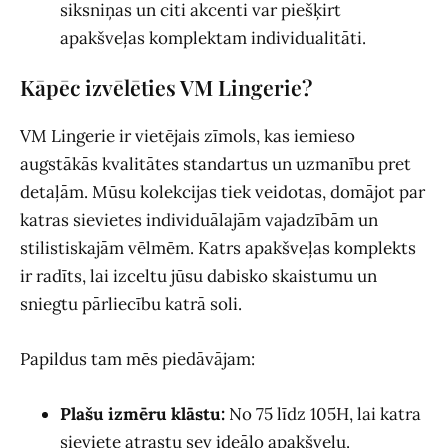
siksniņas un citi akcenti var piešķirt
apakšveļas komplektam individualitāti.
Kāpēc izvēlēties VM Lingerie?
VM Lingerie ir vietējais zīmols, kas iemieso
augstākās kvalitātes standartus un uzmanību pret
detaļām. Mūsu kolekcijas tiek veidotas, domājot par
katras sievietes individuālajām vajadzībām un
stilistiskajām vēlmēm. Katrs apakšveļas komplekts
ir radīts, lai izceltu jūsu dabisko skaistumu un
sniegtu pārliecību katrā soli.
Papildus tam mēs piedāvājam:
Plašu izmēru klāstu:
No 75 līdz 105H, lai katra
sieviete atrastu sev ideālo apakšveļu.