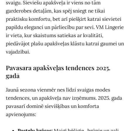
svaigu. Sieviešu apakšveļa ir viens no tām
garderobes detaļām, kas spēj sniegt ne tikai
praktisku komfortu, bet arī piešķirt katrai sievietei
papildu eleganci un pārliecību par sevi. VM Lingerie
ir vieta, kur skaistums satiekas ar kvalitāti,
piedāvājot plašu apakšveļas klāstu katrai gaumei un
vajadzībai.
Pavasara apakšveļas tendences 2025.
gadā
Jaunā sezona vienmēr nes līdzi svaigas modes
tendences, un apakšveļa nav izņēmums. 2025. gada
pavasarī dominē sievišķības un komforta
apvienojums:
Pasteļu krāsas:
Maigi bēšigie , brūnie un zaļi