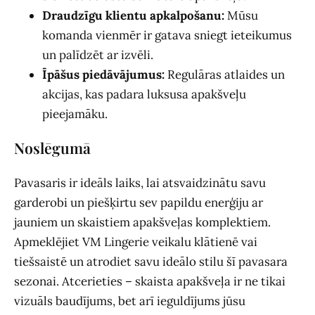
Draudzīgu klientu apkalpošanu:
Mūsu
komanda vienmēr ir gatava sniegt ieteikumus
un palīdzēt ar izvēli.
Īpāšus piedāvājumus:
Regulāras atlaides un
akcijas, kas padara luksusa apakšveļu
pieejamāku.
Noslēgumā
Pavasaris ir ideāls laiks, lai atsvaidzinātu savu
garderobi un piešķirtu sev papildu enerģiju ar
jauniem un skaistiem apakšveļas komplektiem.
Apmeklējiet VM Lingerie veikalu klātienē vai
tiešsaistē un atrodiet savu ideālo stilu šī pavasara
sezonai. Atcerieties – skaista apakšveļa ir ne tikai
vizuāls baudījums, bet arī ieguldījums jūsu