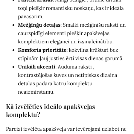
toņi piešķir romantisku noskaņu, kas ir ideāla
pavasarim.
Mežģīnġu detaļas:
Smalki mežģīnīšu raksti un
caurspīdīgi elementi piešķir apakšveļas
komplektiem eleganci un izsmalcinātību.
Komforta prioritāte:
kokvilna krūšturi bez
stīpīnām ļauj justies ērti visas dienas garumā.
Unikāli akcenti:
Auduma raksti ,
kontrastējošas šuves un netipiskas dizaina
detaļas padara katru komplektu
neaizmirstamu.
Kā izvēlēties ideālo apakšveļas
komplektu?
Pareizi izvēlēta apakšveļa var ievērojami uzlabot ne