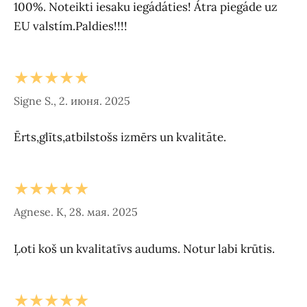
100%. Noteikti iesaku iegádáties! Átra piegáde uz
EU valstím.Paldies!!!!
★★★★★
Signe S., 2. июня. 2025
Ērts,glīts,atbilstošs izmērs un kvalitāte.
★★★★★
Agnese. K, 28. мая. 2025
Ļoti koš un kvalitatīvs audums. Notur labi krūtis.
★★★★★