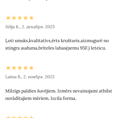
★★★★★
Jūlija K., 2. декабря. 2025
Ļoti smuks,kvalitatīvs,ērts krušturis.aizmugurē no
stingra auduma,briteles labas(ņemu 95F.) Ieteicu.
★★★★★
Laima B., 2. ноября. 2025
Milzīgs paldies šuvējiem. Izmērs nevainojami atbilst
norādītajiem mēriem. Izcila forma.