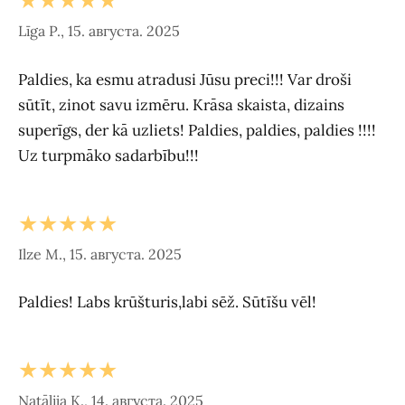
★★★★★
Līga P., 15. августа. 2025
Paldies, ka esmu atradusi Jūsu preci!!! Var droši
sūtīt, zinot savu izmēru. Krāsa skaista, dizains
superīgs, der kā uzliets! Paldies, paldies, paldies !!!!
Uz turpmāko sadarbību!!!
★★★★★
Ilze M., 15. августа. 2025
Paldies! Labs krūšturis,labi sēž. Sūtīšu vēl!
★★★★★
Natālija K., 14. августа. 2025