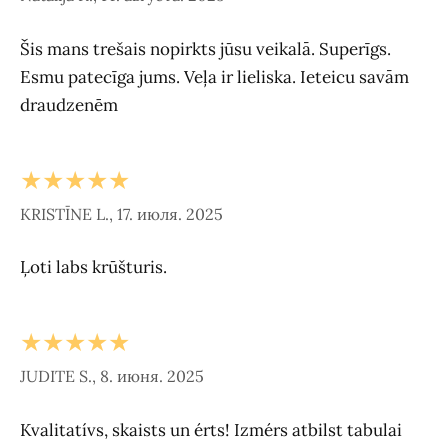
Šis mans trešais nopirkts jūsu veikalā. Superīgs.
Esmu patecīga jums. Veļa ir lieliska. Ieteicu savām
draudzenēm
★★★★★
KRISTĪNE L., 17. июля. 2025
Ļoti labs krūšturis.
★★★★★
JUDITE S., 8. июня. 2025
Kvalitatívs, skaists un érts! Izmérs atbilst tabulai